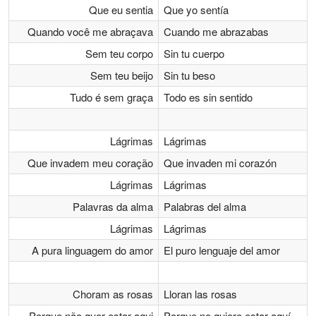
Que eu sentia
Que yo sentía
Quando você me abraçava
Cuando me abrazabas
Sem teu corpo
Sin tu cuerpo
Sem teu beijo
Sin tu beso
Tudo é sem graça
Todo es sin sentido
Lágrimas
Lágrimas
Que invadem meu coração
Que invaden mi corazón
Lágrimas
Lágrimas
Palavras da alma
Palabras del alma
Lágrimas
Lágrimas
A pura linguagem do amor
El puro lenguaje del amor
Choram as rosas
Lloran las rosas
Porque não quer estar aqui
Porque no quiere estar aquí