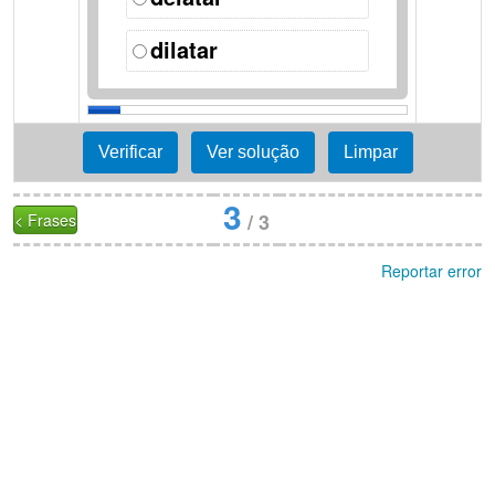
dilatar
3
/
3
< Frases
Reportar error