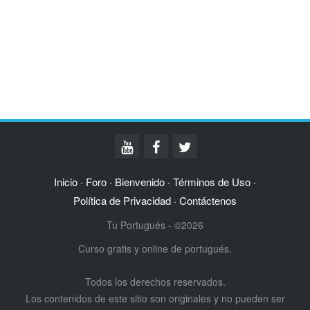
Inicio
Foro
Bienvenido
Términos de Uso
·
·
·
·
Política de Privacidad
Contáctenos
·
Tu Portugués - ©2026
Curso gratis y online de portugués.
Todos los derechos reservados.
Los contenidos de este sitio son originales y no pueden ser