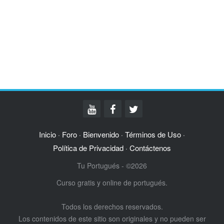
Inicio
Foro
Bienvenido
Términos de Uso
·
·
·
·
Política de Privacidad
Contáctenos
·
Tu Portugués - ©2026
Curso gratis y online de portugués.
Todos los derechos reservados.
Los contenidos de este sitio son originales y no pueden ser