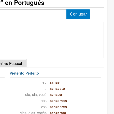
r" en Portugués
initivo Pessoal
Pretérito Perfeito
eu
zanzei
tu
zanzaste
ele, ela, você
zanzou
nós
zanzamos
vos
zanzastes
eles, elas, vocês
zanzaram