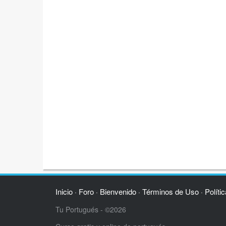
Inicio
Foro
Bienvenido
Términos de Uso
Políti
·
·
·
·
Tu Portugués - ©2026