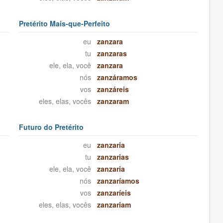
Pretérito Mais-que-Perfeito
eu
zanzara
tu
zanzaras
ele, ela, você
zanzara
nós
zanzáramos
vos
zanzáreis
eles, elas, vocês
zanzaram
Futuro do Pretérito
eu
zanzaria
tu
zanzarias
ele, ela, você
zanzaria
nós
zanzaríamos
vos
zanzaríeis
eles, elas, vocês
zanzariam