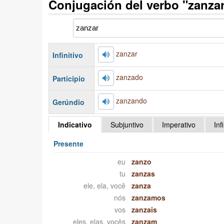
Conjugación del verbo "zanza
zanzar
Infinitivo
zanzado
Participio
zanzando
Gerúndio
Indicativo
Subjuntivo
Imperativo
Inf
Presente
eu
zanzo
tu
zanzas
ele, ela, você
zanza
nós
zanzamos
vos
zanzais
eles, elas, vocês
zanzam