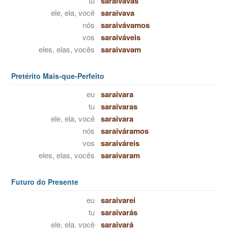
tu
saraivavas
ele, ela, você
saraivava
nós
saraivávamos
vos
saraiváveis
eles, elas, vocês
saraivavam
Pretérito Mais-que-Perfeito
eu
saraivara
tu
saraivaras
ele, ela, você
saraivara
nós
saraiváramos
vos
saraiváreis
eles, elas, vocês
saraivaram
Futuro do Presente
eu
saraivarei
tu
saraivarás
ele, ela, você
saraivará