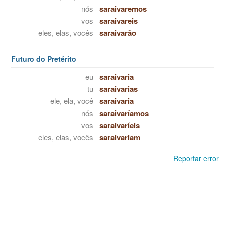
nós
saraivaremos
vos
saraivareis
eles, elas, vocês
saraivarão
Futuro do Pretérito
eu
saraivaria
tu
saraivarias
ele, ela, você
saraivaria
nós
saraivaríamos
vos
saraivaríeis
eles, elas, vocês
saraivariam
Reportar error