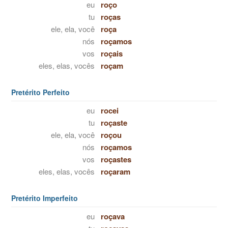
eu
roço
tu
roças
ele, ela, você
roça
nós
roçamos
vos
roçais
eles, elas, vocês
roçam
Pretérito Perfeito
eu
rocei
tu
roçaste
ele, ela, você
roçou
nós
roçamos
vos
roçastes
eles, elas, vocês
roçaram
Pretérito Imperfeito
eu
roçava