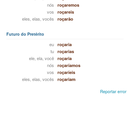
nós
roçaremos
vos
roçareis
eles, elas, vocês
roçarão
Futuro do Pretérito
eu
roçaria
tu
roçarias
ele, ela, você
roçaria
nós
roçaríamos
vos
roçaríeis
eles, elas, vocês
roçariam
Reportar error