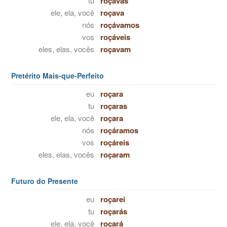
tu
roçavas
ele, ela, você
roçava
nós
roçávamos
vos
roçáveis
eles, elas, vocês
roçavam
Pretérito Mais-que-Perfeito
eu
roçara
tu
roçaras
ele, ela, você
roçara
nós
roçáramos
vos
roçáreis
eles, elas, vocês
roçaram
Futuro do Presente
eu
roçarei
tu
roçarás
ele, ela, você
roçará