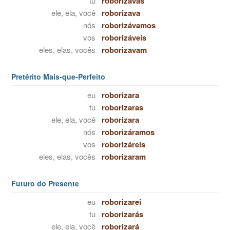
tu
roborizavas
ele, ela, você
roborizava
nós
roborizávamos
vos
roborizáveis
eles, elas, vocês
roborizavam
Pretérito Mais-que-Perfeito
eu
roborizara
tu
roborizaras
ele, ela, você
roborizara
nós
roborizáramos
vos
roborizáreis
eles, elas, vocês
roborizaram
Futuro do Presente
eu
roborizarei
tu
roborizarás
ele, ela, você
roborizará