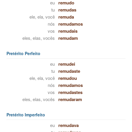
eu
remudo
tu
remudas
ele, ela, você
remuda
nós
remudamos
vos
remudais
eles, elas, vocês
remudam
Pretérito Perfeito
eu
remudei
tu
remudaste
ele, ela, você
remudou
nós
remudamos
vos
remudastes
eles, elas, vocês
remudaram
Pretérito Imperfeito
eu
remudava