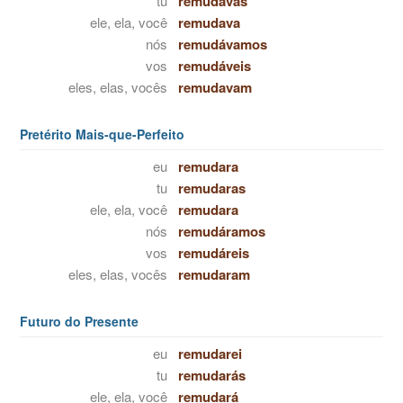
tu
remudavas
ele, ela, você
remudava
nós
remudávamos
vos
remudáveis
eles, elas, vocês
remudavam
Pretérito Mais-que-Perfeito
eu
remudara
tu
remudaras
ele, ela, você
remudara
nós
remudáramos
vos
remudáreis
eles, elas, vocês
remudaram
Futuro do Presente
eu
remudarei
tu
remudarás
ele, ela, você
remudará