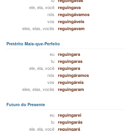
tu
reguingavas
ele, ela, você
reguingava
nós
reguingávamos
vos
reguingáveis
eles, elas, vocês
reguingavam
Pretérito Mais-que-Perfeito
eu
reguingara
tu
reguingaras
ele, ela, você
reguingara
nós
reguingáramos
vos
reguingáreis
eles, elas, vocês
reguingaram
Futuro do Presente
eu
reguingarei
tu
reguingarás
ele, ela, você
reguingará