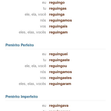
eu
reguingo
tu
reguingas
ele, ela, você
reguinga
nós
reguingamos
vos
reguingais
eles, elas, vocês
reguingam
Pretérito Perfeito
eu
reguinguei
tu
reguingaste
ele, ela, você
reguingou
nós
reguingamos
vos
reguingastes
eles, elas, vocês
reguingaram
Pretérito Imperfeito
eu
reguingava