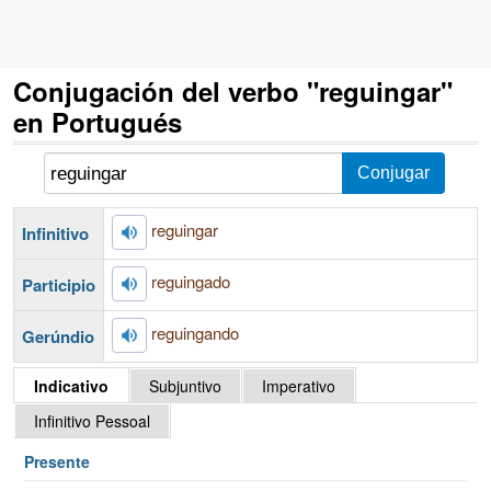
Conjugación del verbo "reguingar"
en Portugués
reguingar
Infinitivo
reguingado
Participio
reguingando
Gerúndio
Indicativo
Subjuntivo
Imperativo
Infinitivo Pessoal
Presente