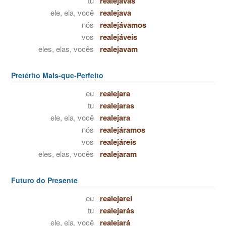
tu
realejavas
ele, ela, você
realejava
nós
realejávamos
vos
realejáveis
eles, elas, vocês
realejavam
Pretérito Mais-que-Perfeito
eu
realejara
tu
realejaras
ele, ela, você
realejara
nós
realejáramos
vos
realejáreis
eles, elas, vocês
realejaram
Futuro do Presente
eu
realejarei
tu
realejarás
ele, ela, você
realejará