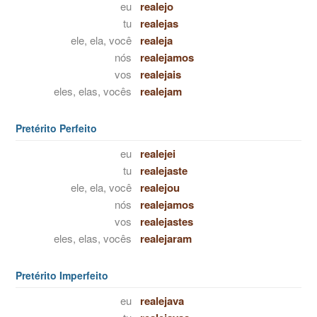
eu
realejo
tu
realejas
ele, ela, você
realeja
nós
realejamos
vos
realejais
eles, elas, vocês
realejam
Pretérito Perfeito
eu
realejei
tu
realejaste
ele, ela, você
realejou
nós
realejamos
vos
realejastes
eles, elas, vocês
realejaram
Pretérito Imperfeito
eu
realejava