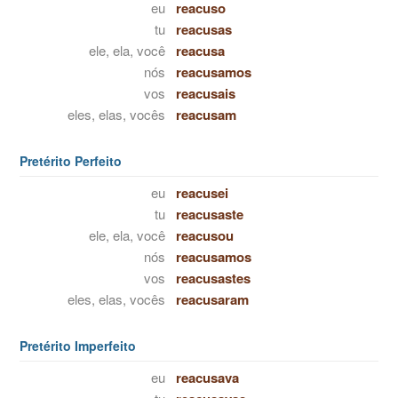
eu
reacuso
tu
reacusas
ele, ela, você
reacusa
nós
reacusamos
vos
reacusais
eles, elas, vocês
reacusam
Pretérito Perfeito
eu
reacusei
tu
reacusaste
ele, ela, você
reacusou
nós
reacusamos
vos
reacusastes
eles, elas, vocês
reacusaram
Pretérito Imperfeito
eu
reacusava