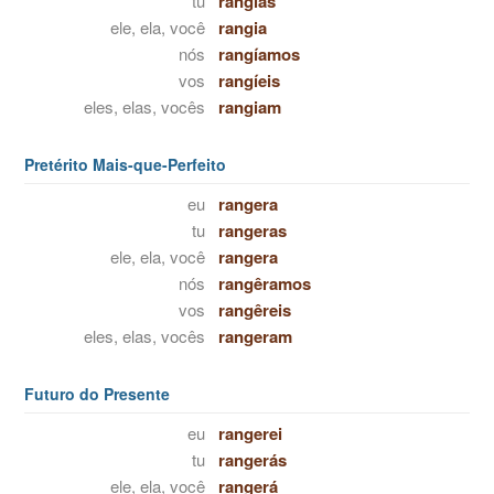
tu
rangias
ele, ela, você
rangia
nós
rangíamos
vos
rangíeis
eles, elas, vocês
rangiam
Pretérito Mais-que-Perfeito
eu
rangera
tu
rangeras
ele, ela, você
rangera
nós
rangêramos
vos
rangêreis
eles, elas, vocês
rangeram
Futuro do Presente
eu
rangerei
tu
rangerás
ele, ela, você
rangerá