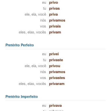
eu
privo
tu
privas
ele, ela, você
priva
nós
privamos
vos
privais
eles, elas, vocês
privam
Pretérito Perfeito
eu
privei
tu
privaste
ele, ela, você
privou
nós
privamos
vos
privastes
eles, elas, vocês
privaram
Pretérito Imperfeito
eu
privava