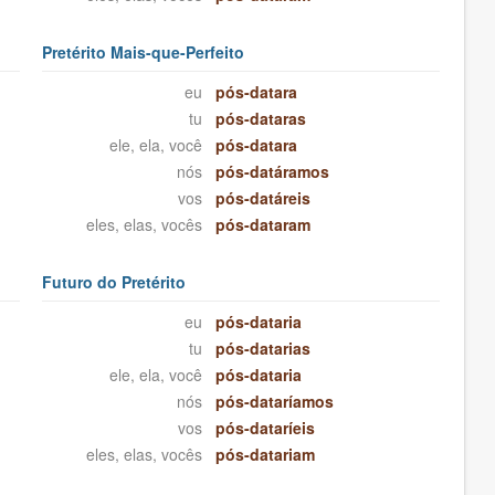
Pretérito Mais-que-Perfeito
eu
pós-datara
tu
pós-dataras
ele, ela, você
pós-datara
nós
pós-datáramos
vos
pós-datáreis
eles, elas, vocês
pós-dataram
Futuro do Pretérito
eu
pós-dataria
tu
pós-datarias
ele, ela, você
pós-dataria
nós
pós-dataríamos
vos
pós-dataríeis
eles, elas, vocês
pós-datariam