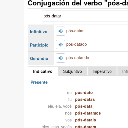
Conjugación del verbo "pós-d
pós-datar
Infinitivo
pós-datado
Participio
pós-datando
Gerúndio
Indicativo
Subjuntivo
Imperativo
Inf
Presente
eu
pós-dato
tu
pós-datas
ele, ela, você
pós-data
nós
pós-datamos
vos
pós-datais
eles, elas, vocês
pós-datam