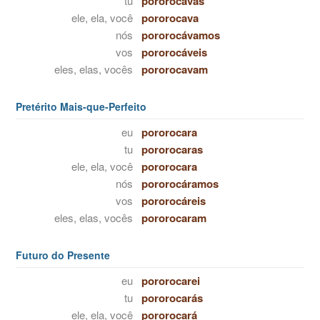
tu
pororocavas
ele, ela, você
pororocava
nós
pororocávamos
vos
pororocáveis
eles, elas, vocês
pororocavam
Pretérito Mais-que-Perfeito
eu
pororocara
tu
pororocaras
ele, ela, você
pororocara
nós
pororocáramos
vos
pororocáreis
eles, elas, vocês
pororocaram
Futuro do Presente
eu
pororocarei
tu
pororocarás
ele, ela, você
pororocará