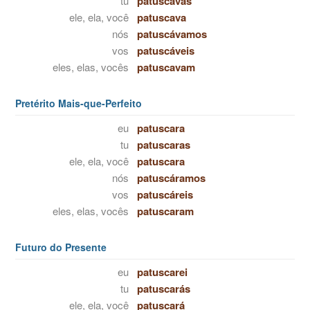
tu
patuscavas
ele, ela, você
patuscava
nós
patuscávamos
vos
patuscáveis
eles, elas, vocês
patuscavam
Pretérito Mais-que-Perfeito
eu
patuscara
tu
patuscaras
ele, ela, você
patuscara
nós
patuscáramos
vos
patuscáreis
eles, elas, vocês
patuscaram
Futuro do Presente
eu
patuscarei
tu
patuscarás
ele, ela, você
patuscará