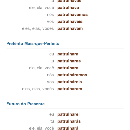
tu
patrulhavas
ele, ela, você
patrulhava
nós
patrulhávamos
vos
patrulháveis
eles, elas, vocês
patrulhavam
Pretérito Mais-que-Perfeito
eu
patrulhara
tu
patrulharas
ele, ela, você
patrulhara
nós
patrulháramos
vos
patrulháreis
eles, elas, vocês
patrulharam
Futuro do Presente
eu
patrulharei
tu
patrulharás
ele, ela, você
patrulhará