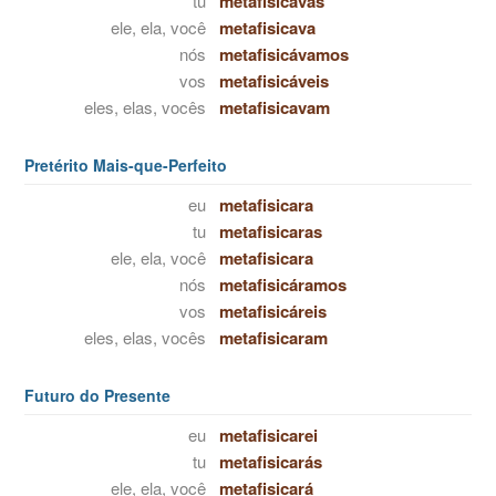
tu
metafisicavas
ele, ela, você
metafisicava
nós
metafisicávamos
vos
metafisicáveis
eles, elas, vocês
metafisicavam
Pretérito Mais-que-Perfeito
eu
metafisicara
tu
metafisicaras
ele, ela, você
metafisicara
nós
metafisicáramos
vos
metafisicáreis
eles, elas, vocês
metafisicaram
Futuro do Presente
eu
metafisicarei
tu
metafisicarás
ele, ela, você
metafisicará