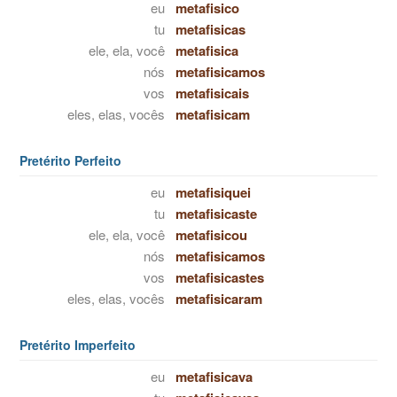
eu
metafisico
tu
metafisicas
ele, ela, você
metafisica
nós
metafisicamos
vos
metafisicais
eles, elas, vocês
metafisicam
Pretérito Perfeito
eu
metafisiquei
tu
metafisicaste
ele, ela, você
metafisicou
nós
metafisicamos
vos
metafisicastes
eles, elas, vocês
metafisicaram
Pretérito Imperfeito
eu
metafisicava