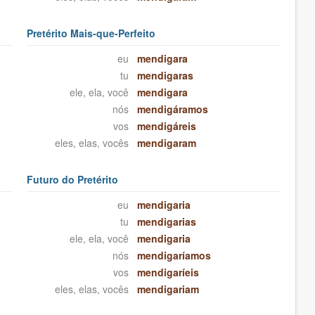
Pretérito Mais-que-Perfeito
eu
mendigara
tu
mendigaras
ele, ela, você
mendigara
nós
mendigáramos
vos
mendigáreis
eles, elas, vocês
mendigaram
Futuro do Pretérito
eu
mendigaria
tu
mendigarias
ele, ela, você
mendigaria
nós
mendigaríamos
vos
mendigaríeis
eles, elas, vocês
mendigariam