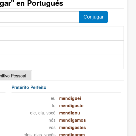
gar" en Portugués
initivo Pessoal
Pretérito Perfeito
eu
mendiguei
tu
mendigaste
ele, ela, você
mendigou
nós
mendigamos
vos
mendigastes
eles, elas, vocês
mendigaram