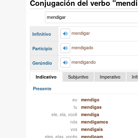
Conjugación del verbo "mendi
mendigar
Infinitivo
mendigado
Participio
mendigando
Gerúndio
Indicativo
Subjuntivo
Imperativo
Inf
Presente
eu
mendigo
tu
mendigas
ele, ela, você
mendiga
nós
mendigamos
vos
mendigais
eles, elas, vocês
mendigam