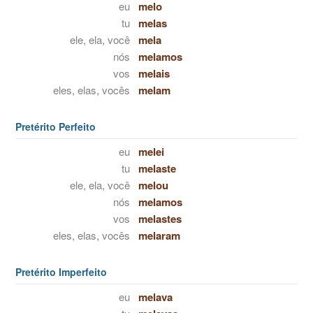
eu
melo
tu
melas
ele, ela, você
mela
nós
melamos
vos
melais
eles, elas, vocês
melam
Pretérito Perfeito
eu
melei
tu
melaste
ele, ela, você
melou
nós
melamos
vos
melastes
eles, elas, vocês
melaram
Pretérito Imperfeito
eu
melava