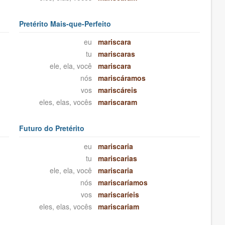
Pretérito Mais-que-Perfeito
eu
mariscara
tu
mariscaras
ele, ela, você
mariscara
nós
mariscáramos
vos
mariscáreis
eles, elas, vocês
mariscaram
Futuro do Pretérito
eu
mariscaria
tu
mariscarias
ele, ela, você
mariscaria
nós
mariscaríamos
vos
mariscaríeis
eles, elas, vocês
mariscariam