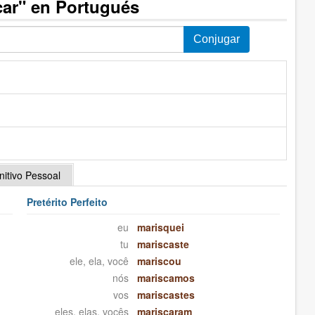
car" en Portugués
initivo Pessoal
Pretérito Perfeito
eu
marisquei
tu
mariscaste
ele, ela, você
mariscou
nós
mariscamos
vos
mariscastes
eles, elas, vocês
mariscaram