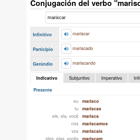
Conjugación del verbo "maris
mariscar
Infinitivo
mariscado
Participio
mariscando
Gerúndio
Indicativo
Subjuntivo
Imperativo
Inf
Presente
eu
marisco
tu
mariscas
ele, ela, você
marisca
nós
mariscamos
vos
mariscais
eles, elas, vocês
mariscam