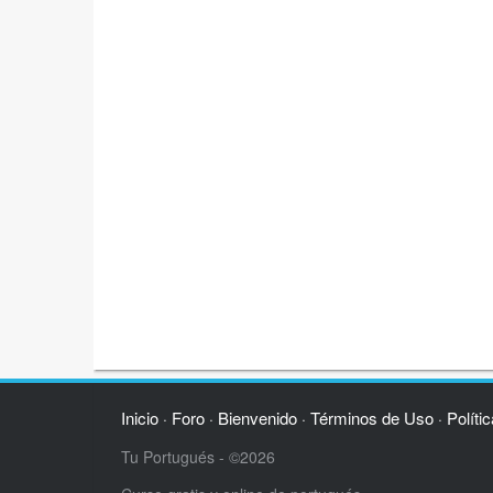
Inicio
Foro
Bienvenido
Términos de Uso
Políti
·
·
·
·
Tu Portugués - ©2026