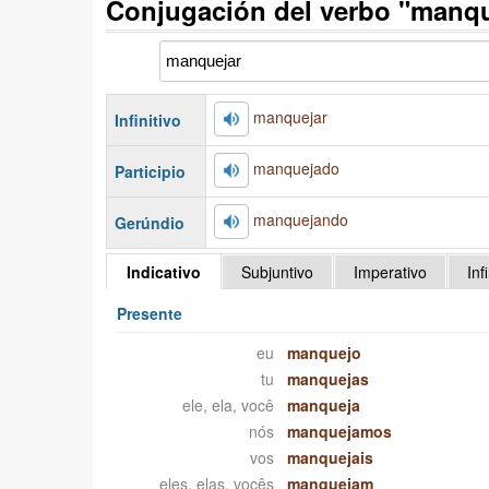
Conjugación del verbo "manqu
manquejar
Infinitivo
manquejado
Participio
manquejando
Gerúndio
Indicativo
Subjuntivo
Imperativo
Inf
Presente
eu
manquejo
tu
manquejas
ele, ela, você
manqueja
nós
manquejamos
vos
manquejais
eles, elas, vocês
manquejam