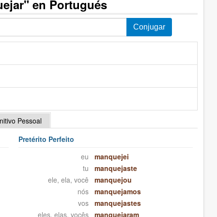
ejar" en Portugués
initivo Pessoal
Pretérito Perfeito
eu
manquejei
tu
manquejaste
ele, ela, você
manquejou
nós
manquejamos
vos
manquejastes
eles, elas, vocês
manquejaram