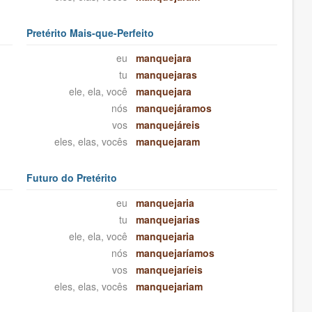
Pretérito Mais-que-Perfeito
eu
manquejara
tu
manquejaras
ele, ela, você
manquejara
nós
manquejáramos
vos
manquejáreis
eles, elas, vocês
manquejaram
Futuro do Pretérito
eu
manquejaria
tu
manquejarias
ele, ela, você
manquejaria
nós
manquejaríamos
vos
manquejaríeis
eles, elas, vocês
manquejariam