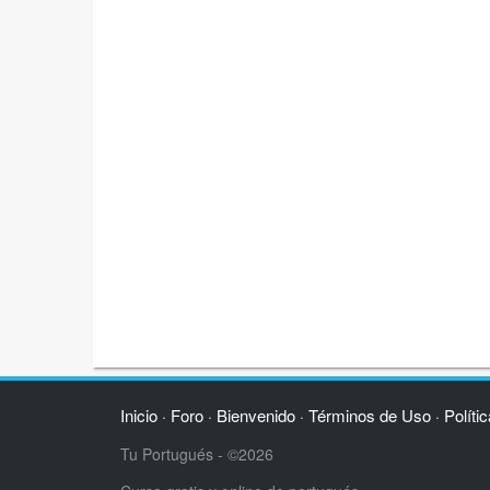
Inicio
Foro
Bienvenido
Términos de Uso
Políti
·
·
·
·
Tu Portugués - ©2026