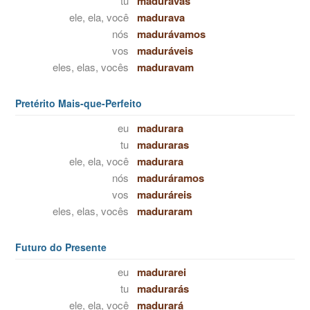
tu
maduravas
ele, ela, você
madurava
nós
madurávamos
vos
maduráveis
eles, elas, vocês
maduravam
Pretérito Mais-que-Perfeito
eu
madurara
tu
maduraras
ele, ela, você
madurara
nós
maduráramos
vos
maduráreis
eles, elas, vocês
maduraram
Futuro do Presente
eu
madurarei
tu
madurarás
ele, ela, você
madurará