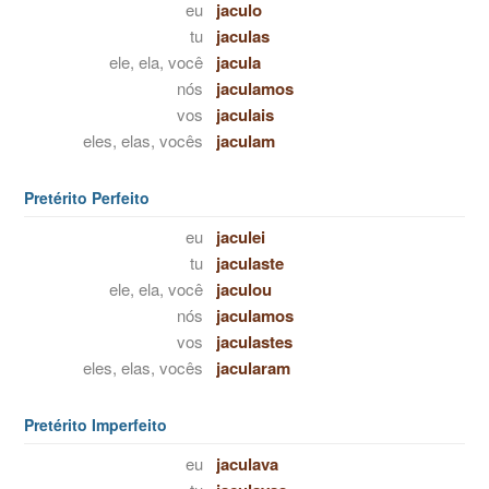
eu
jaculo
tu
jaculas
ele, ela, você
jacula
nós
jaculamos
vos
jaculais
eles, elas, vocês
jaculam
Pretérito Perfeito
eu
jaculei
tu
jaculaste
ele, ela, você
jaculou
nós
jaculamos
vos
jaculastes
eles, elas, vocês
jacularam
Pretérito Imperfeito
eu
jaculava