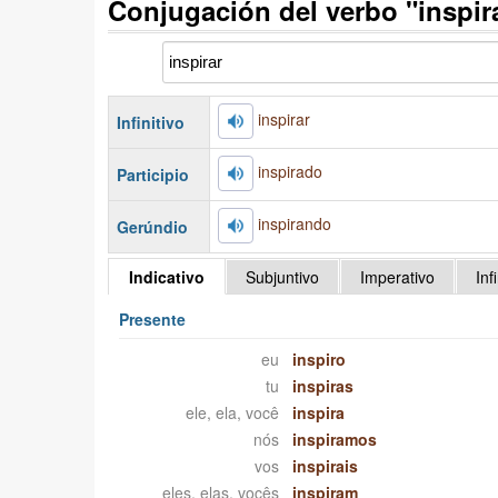
Conjugación del verbo "inspir
inspirar
Infinitivo
inspirado
Participio
inspirando
Gerúndio
Indicativo
Subjuntivo
Imperativo
Inf
Presente
eu
inspiro
tu
inspiras
ele, ela, você
inspira
nós
inspiramos
vos
inspirais
eles, elas, vocês
inspiram