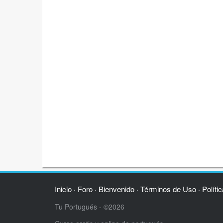
Inicio
Foro
Bienvenido
Términos de Uso
Políti
·
·
·
·
Tu Portugués - ©2026