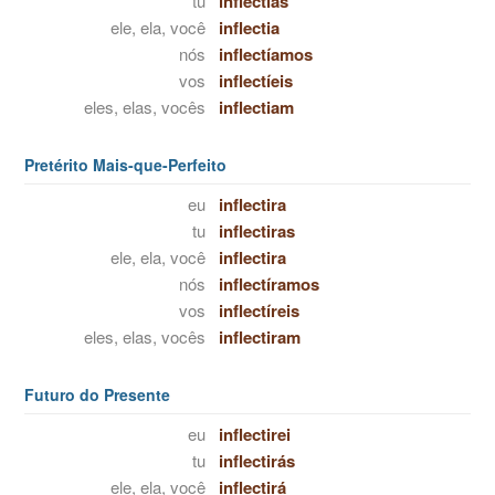
tu
inflectias
ele, ela, você
inflectia
nós
inflectíamos
vos
inflectíeis
eles, elas, vocês
inflectiam
Pretérito Mais-que-Perfeito
eu
inflectira
tu
inflectiras
ele, ela, você
inflectira
nós
inflectíramos
vos
inflectíreis
eles, elas, vocês
inflectiram
Futuro do Presente
eu
inflectirei
tu
inflectirás
ele, ela, você
inflectirá