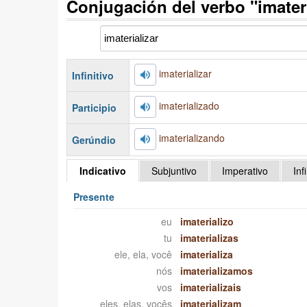
Conjugación del verbo "imater
imaterializar
Infinitivo
imaterializado
Participio
imaterializando
Gerúndio
Indicativo
Subjuntivo
Imperativo
Inf
Presente
eu
imaterializo
tu
imaterializas
ele, ela, você
imaterializa
nós
imaterializamos
vos
imaterializais
eles, elas, vocês
imaterializam