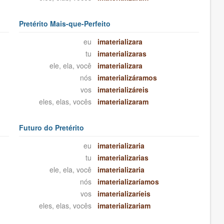
Pretérito Mais-que-Perfeito
eu
imaterializara
tu
imaterializaras
ele, ela, você
imaterializara
nós
imaterializáramos
vos
imaterializáreis
eles, elas, vocês
imaterializaram
Futuro do Pretérito
eu
imaterializaria
tu
imaterializarias
ele, ela, você
imaterializaria
nós
imaterializaríamos
vos
imaterializaríeis
eles, elas, vocês
imaterializariam