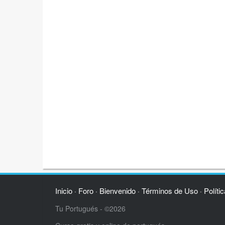
Inicio
Foro
Bienvenido
Términos de Uso
Políti
·
·
·
·
Tu Portugués - ©2026