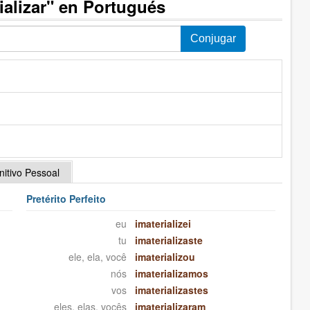
ializar" en Portugués
initivo Pessoal
Pretérito Perfeito
eu
imaterializei
tu
imaterializaste
ele, ela, você
imaterializou
nós
imaterializamos
vos
imaterializastes
eles, elas, vocês
imaterializaram