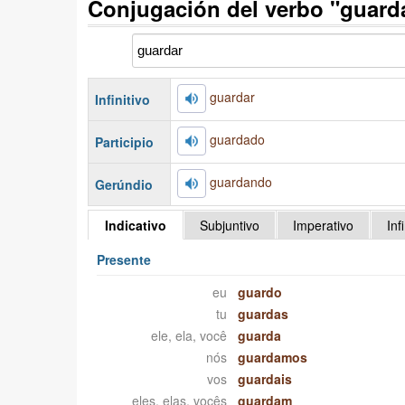
Conjugación del verbo "guard
guardar
Infinitivo
guardado
Participio
guardando
Gerúndio
Indicativo
Subjuntivo
Imperativo
Inf
Presente
eu
guardo
tu
guardas
ele, ela, você
guarda
nós
guardamos
vos
guardais
eles, elas, vocês
guardam