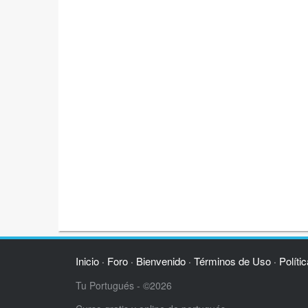
Inicio
Foro
Bienvenido
Términos de Uso
Políti
·
·
·
·
Tu Portugués - ©2026