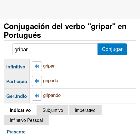
Conjugación del verbo "gripar" en
Portugués
gripar
Infinitivo
gripado
Participio
gripando
Gerúndio
Indicativo
Subjuntivo
Imperativo
Infinitivo Pessoal
Presente