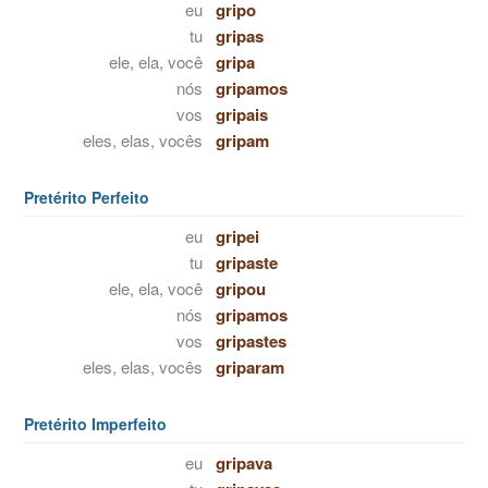
eu
gripo
tu
gripas
ele, ela, você
gripa
nós
gripamos
vos
gripais
eles, elas, vocês
gripam
Pretérito Perfeito
eu
gripei
tu
gripaste
ele, ela, você
gripou
nós
gripamos
vos
gripastes
eles, elas, vocês
griparam
Pretérito Imperfeito
eu
gripava