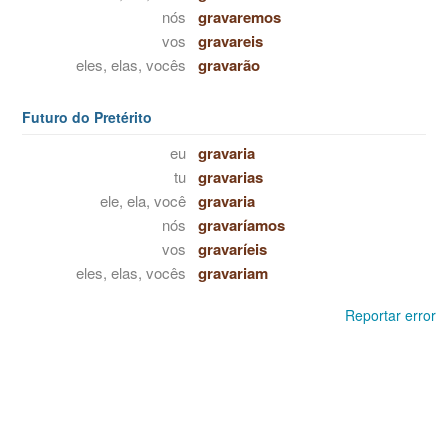
nós
gravaremos
vos
gravareis
eles, elas, vocês
gravarão
Futuro do Pretérito
eu
gravaria
tu
gravarias
ele, ela, você
gravaria
nós
gravaríamos
vos
gravaríeis
eles, elas, vocês
gravariam
Reportar error