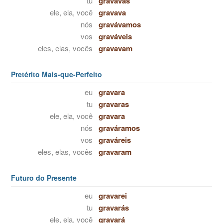
tu
gravavas
ele, ela, você
gravava
nós
gravávamos
vos
graváveis
eles, elas, vocês
gravavam
Pretérito Mais-que-Perfeito
eu
gravara
tu
gravaras
ele, ela, você
gravara
nós
graváramos
vos
graváreis
eles, elas, vocês
gravaram
Futuro do Presente
eu
gravarei
tu
gravarás
ele, ela, você
gravará