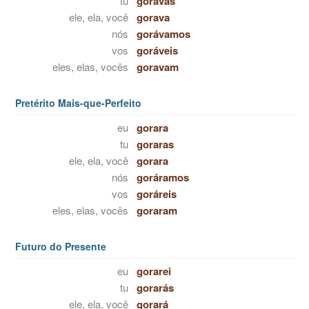
tu
goravas
ele, ela, você
gorava
nós
gorávamos
vos
goráveis
eles, elas, vocês
goravam
Pretérito Mais-que-Perfeito
eu
gorara
tu
goraras
ele, ela, você
gorara
nós
goráramos
vos
goráreis
eles, elas, vocês
goraram
Futuro do Presente
eu
gorarei
tu
gorarás
ele, ela, você
gorará