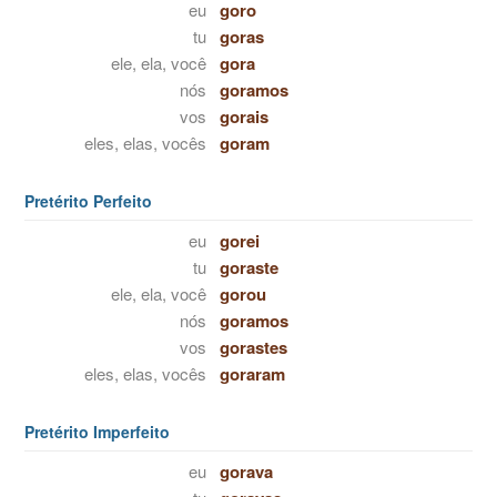
eu
goro
tu
goras
ele, ela, você
gora
nós
goramos
vos
gorais
eles, elas, vocês
goram
Pretérito Perfeito
eu
gorei
tu
goraste
ele, ela, você
gorou
nós
goramos
vos
gorastes
eles, elas, vocês
goraram
Pretérito Imperfeito
eu
gorava