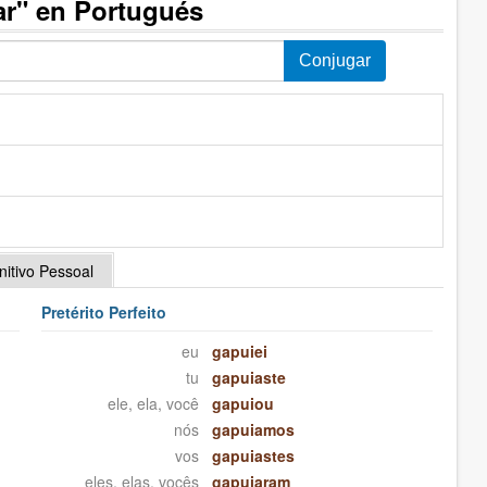
ar" en Portugués
initivo Pessoal
Pretérito Perfeito
eu
gapuiei
tu
gapuiaste
ele, ela, você
gapuiou
nós
gapuiamos
vos
gapuiastes
eles, elas, vocês
gapuiaram