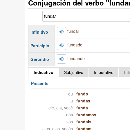
Conjugación del verbo "funda
fundar
Infinitivo
fundado
Participio
fundando
Gerúndio
Indicativo
Subjuntivo
Imperativo
Inf
Presente
eu
fundo
tu
fundas
ele, ela, você
funda
nós
fundamos
vos
fundais
eles, elas, vocês
fundam