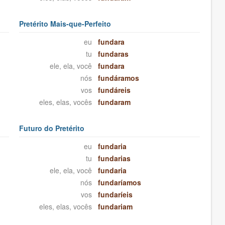
Pretérito Mais-que-Perfeito
eu
fundara
tu
fundaras
ele, ela, você
fundara
nós
fundáramos
vos
fundáreis
eles, elas, vocês
fundaram
Futuro do Pretérito
eu
fundaria
tu
fundarias
ele, ela, você
fundaria
nós
fundaríamos
vos
fundaríeis
eles, elas, vocês
fundariam