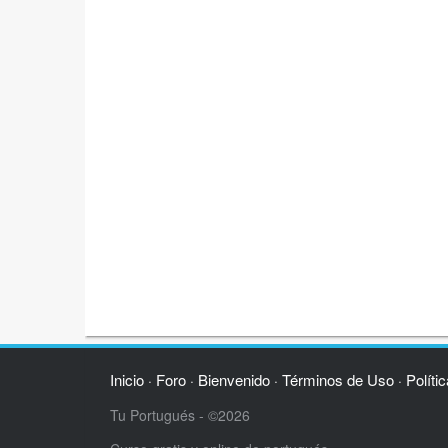
Inicio
Foro
Bienvenido
Términos de Uso
Políti
·
·
·
·
Tu Portugués - ©2026