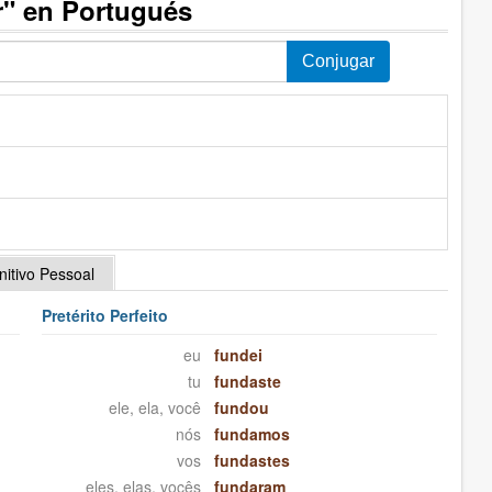
r" en Portugués
initivo Pessoal
Pretérito Perfeito
eu
fundei
tu
fundaste
ele, ela, você
fundou
nós
fundamos
vos
fundastes
eles, elas, vocês
fundaram