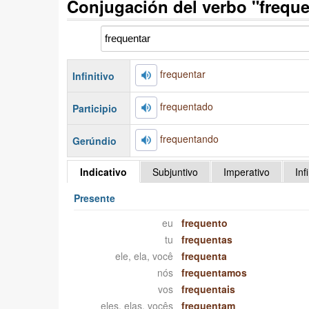
Conjugación del verbo "freque
frequentar
Infinitivo
frequentado
Participio
frequentando
Gerúndio
Indicativo
Subjuntivo
Imperativo
Inf
Presente
eu
frequento
tu
frequentas
ele, ela, você
frequenta
nós
frequentamos
vos
frequentais
eles, elas, vocês
frequentam