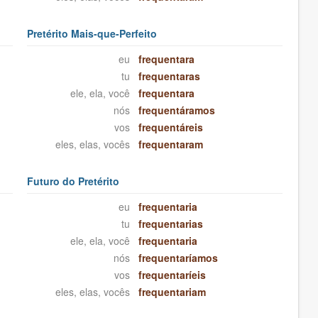
Pretérito Mais-que-Perfeito
eu
frequentara
tu
frequentaras
ele, ela, você
frequentara
nós
frequentáramos
vos
frequentáreis
eles, elas, vocês
frequentaram
Futuro do Pretérito
eu
frequentaria
tu
frequentarias
ele, ela, você
frequentaria
nós
frequentaríamos
vos
frequentaríeis
eles, elas, vocês
frequentariam