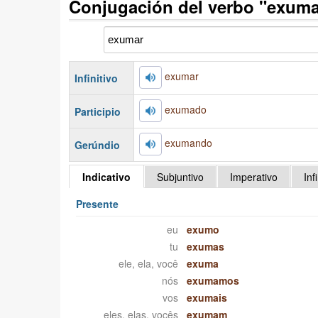
Conjugación del verbo "exuma
exumar
Infinitivo
exumado
Participio
exumando
Gerúndio
Indicativo
Subjuntivo
Imperativo
Inf
Presente
eu
exumo
tu
exumas
ele, ela, você
exuma
nós
exumamos
vos
exumais
eles, elas, vocês
exumam