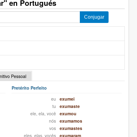
r" en Portugués
initivo Pessoal
Pretérito Perfeito
eu
exumei
tu
exumaste
ele, ela, você
exumou
nós
exumamos
vos
exumastes
eles, elas, vocês
exumaram