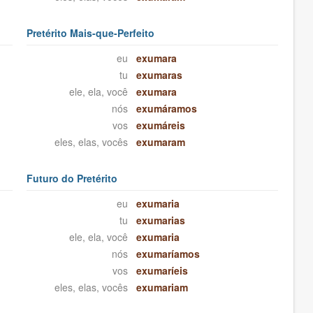
Pretérito Mais-que-Perfeito
eu
exumara
tu
exumaras
ele, ela, você
exumara
nós
exumáramos
vos
exumáreis
eles, elas, vocês
exumaram
Futuro do Pretérito
eu
exumaria
tu
exumarias
ele, ela, você
exumaria
nós
exumaríamos
vos
exumaríeis
eles, elas, vocês
exumariam