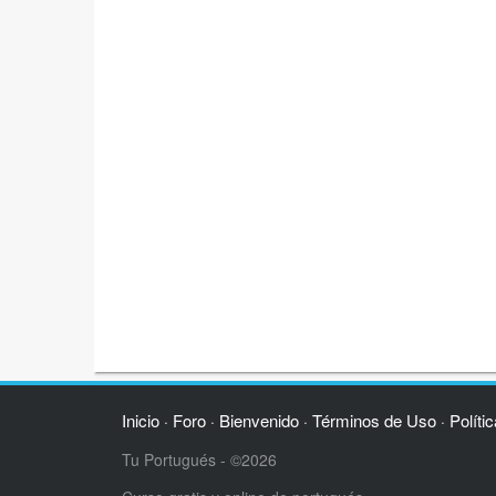
Inicio
Foro
Bienvenido
Términos de Uso
Políti
·
·
·
·
Tu Portugués - ©2026