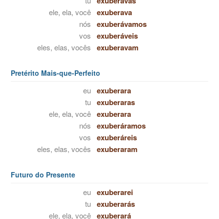
tu
exuberavas
ele, ela, você
exuberava
nós
exuberávamos
vos
exuberáveis
eles, elas, vocês
exuberavam
Pretérito Mais-que-Perfeito
eu
exuberara
tu
exuberaras
ele, ela, você
exuberara
nós
exuberáramos
vos
exuberáreis
eles, elas, vocês
exuberaram
Futuro do Presente
eu
exuberarei
tu
exuberarás
ele, ela, você
exuberará