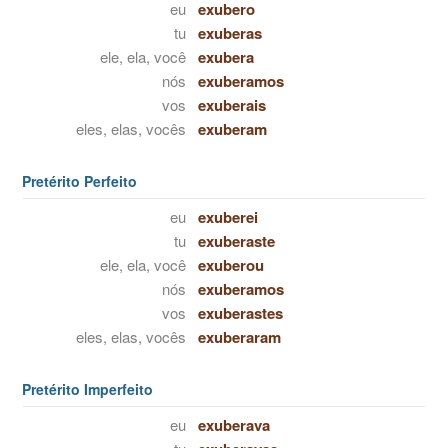
eu
exubero
tu
exuberas
ele, ela, você
exubera
nós
exuberamos
vos
exuberais
eles, elas, vocês
exuberam
Pretérito Perfeito
eu
exuberei
tu
exuberaste
ele, ela, você
exuberou
nós
exuberamos
vos
exuberastes
eles, elas, vocês
exuberaram
Pretérito Imperfeito
eu
exuberava