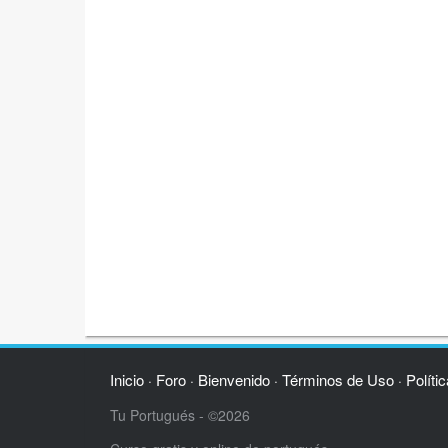
Inicio
Foro
Bienvenido
Términos de Uso
Políti
·
·
·
·
Tu Portugués - ©2026