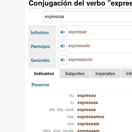
Conjugación del verbo "expre
expressar
Infinitivo
expressado
Participio
expressando
Gerúndio
Indicativo
Subjuntivo
Imperativo
Inf
Presente
eu
expresso
tu
expressas
ele, ela, você
expressa
nós
expressamos
vos
expressais
eles, elas, vocês
expressam