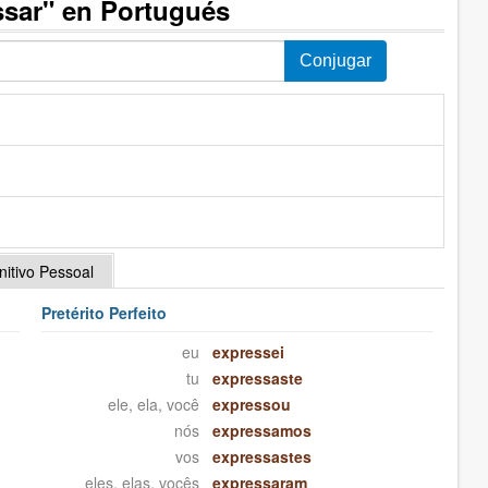
ssar" en Portugués
initivo Pessoal
Pretérito Perfeito
eu
expressei
tu
expressaste
ele, ela, você
expressou
nós
expressamos
vos
expressastes
eles, elas, vocês
expressaram