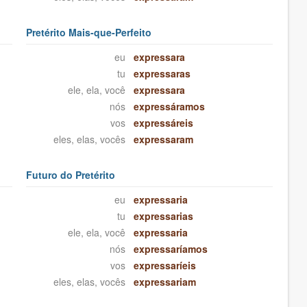
Pretérito Mais-que-Perfeito
eu
expressara
tu
expressaras
ele, ela, você
expressara
nós
expressáramos
vos
expressáreis
eles, elas, vocês
expressaram
Futuro do Pretérito
eu
expressaria
tu
expressarias
ele, ela, você
expressaria
nós
expressaríamos
vos
expressaríeis
eles, elas, vocês
expressariam