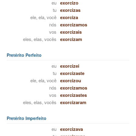
eu
exorcizo
tu
exorcizas
ele, ela, você
exorciza
nós
exorcizamos
vos
exorcizais
eles, elas, vocês
exorcizam
Pretérito Perfeito
eu
exorcizei
tu
exorcizaste
ele, ela, você
exorcizou
nós
exorcizamos
vos
exorcizastes
eles, elas, vocês
exorcizaram
Pretérito Imperfeito
eu
exorcizava