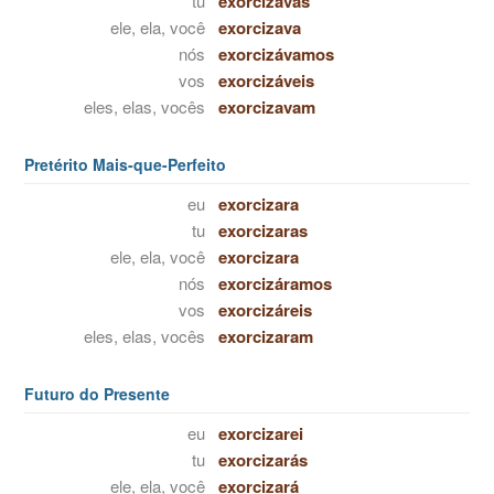
tu
exorcizavas
ele, ela, você
exorcizava
nós
exorcizávamos
vos
exorcizáveis
eles, elas, vocês
exorcizavam
Pretérito Mais-que-Perfeito
eu
exorcizara
tu
exorcizaras
ele, ela, você
exorcizara
nós
exorcizáramos
vos
exorcizáreis
eles, elas, vocês
exorcizaram
Futuro do Presente
eu
exorcizarei
tu
exorcizarás
ele, ela, você
exorcizará