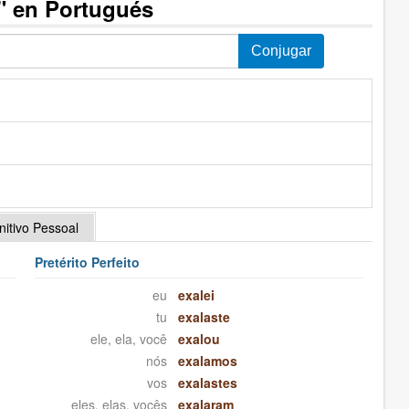
" en Portugués
initivo Pessoal
Pretérito Perfeito
eu
exalei
tu
exalaste
ele, ela, você
exalou
nós
exalamos
vos
exalastes
eles, elas, vocês
exalaram