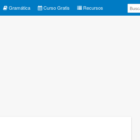
Gramática
Curso Gratis
Recursos