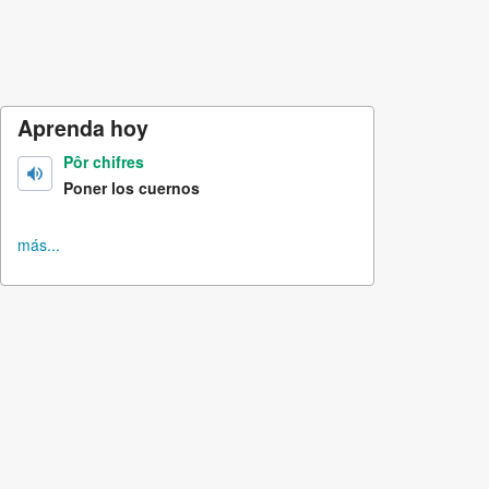
Aprenda hoy
Pôr chifres
Poner los cuernos
más...