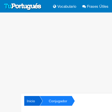
Vocabulario
Frases Útiles
Inicio
Conjugador