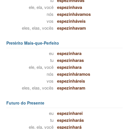
tu
espezinhavas
ele, ela, você
espezinhava
nós
espezinhávamos
vos
espezinháveis
eles, elas, vocês
espezinhavam
Pretérito Mais-que-Perfeito
eu
espezinhara
tu
espezinharas
ele, ela, você
espezinhara
nós
espezinháramos
vos
espezinháreis
eles, elas, vocês
espezinharam
Futuro do Presente
eu
espezinharei
tu
espezinharás
ele, ela, você
espezinhará