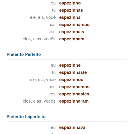
eu
espezinho
tu
espezinhas
ele, ela, você
espezinha
nós
espezinhamos
vos
espezinhais
eles, elas, vocês
espezinham
Pretérito Perfeito
eu
espezinhei
tu
espezinhaste
ele, ela, você
espezinhou
nós
espezinhamos
vos
espezinhastes
eles, elas, vocês
espezinharam
Pretérito Imperfeito
eu
espezinhava