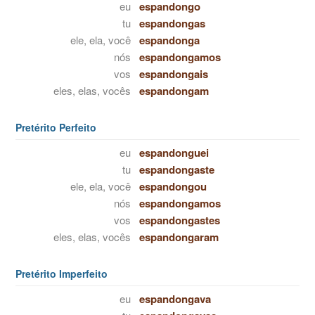
eu
espandongo
tu
espandongas
ele, ela, você
espandonga
nós
espandongamos
vos
espandongais
eles, elas, vocês
espandongam
Pretérito Perfeito
eu
espandonguei
tu
espandongaste
ele, ela, você
espandongou
nós
espandongamos
vos
espandongastes
eles, elas, vocês
espandongaram
Pretérito Imperfeito
eu
espandongava