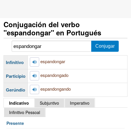
Conjugación del verbo
"espandongar" en Portugués
espandongar
Infinitivo
espandongado
Participio
espandongando
Gerúndio
Indicativo
Subjuntivo
Imperativo
Infinitivo Pessoal
Presente