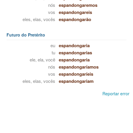
nós
espandongaremos
vos
espandongareis
eles, elas, vocês
espandongarão
Futuro do Pretérito
eu
espandongaria
tu
espandongarias
ele, ela, você
espandongaria
nós
espandongaríamos
vos
espandongaríeis
eles, elas, vocês
espandongariam
Reportar error