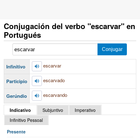
Conjugación del verbo "escarvar" en
Portugués
escarvar
Infinitivo
escarvado
Participio
escarvando
Gerúndio
Indicativo
Subjuntivo
Imperativo
Infinitivo Pessoal
Presente