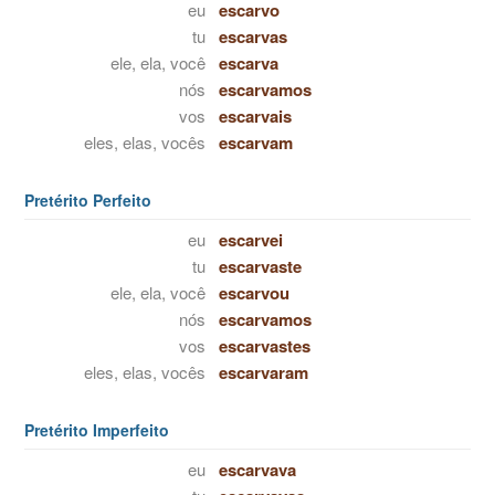
eu
escarvo
tu
escarvas
ele, ela, você
escarva
nós
escarvamos
vos
escarvais
eles, elas, vocês
escarvam
Pretérito Perfeito
eu
escarvei
tu
escarvaste
ele, ela, você
escarvou
nós
escarvamos
vos
escarvastes
eles, elas, vocês
escarvaram
Pretérito Imperfeito
eu
escarvava