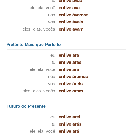
tu
enfivelavas
ele, ela, você
enfivelava
nós
enfivelávamos
vos
enfiveláveis
eles, elas, vocês
enfivelavam
Pretérito Mais-que-Perfeito
eu
enfivelara
tu
enfivelaras
ele, ela, você
enfivelara
nós
enfiveláramos
vos
enfiveláreis
eles, elas, vocês
enfivelaram
Futuro do Presente
eu
enfivelarei
tu
enfivelarás
ele, ela, você
enfivelará