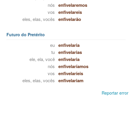
nós
enfivelaremos
vos
enfivelareis
eles, elas, vocês
enfivelarão
Futuro do Pretérito
eu
enfivelaria
tu
enfivelarias
ele, ela, você
enfivelaria
nós
enfivelaríamos
vos
enfivelaríeis
eles, elas, vocês
enfivelariam
Reportar error