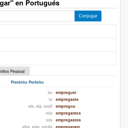
gar" en Portugués
initivo Pessoal
Pretérito Perfeito
eu
empreguei
tu
empregaste
ele, ela, você
empregou
nós
empregamos
vos
empregastes
eles, elas, vocês
empregaram