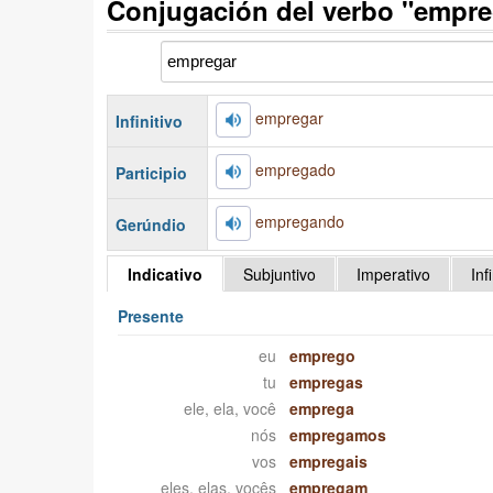
Conjugación del verbo "empre
empregar
Infinitivo
empregado
Participio
empregando
Gerúndio
Indicativo
Subjuntivo
Imperativo
Inf
Presente
eu
emprego
tu
empregas
ele, ela, você
emprega
nós
empregamos
vos
empregais
eles, elas, vocês
empregam