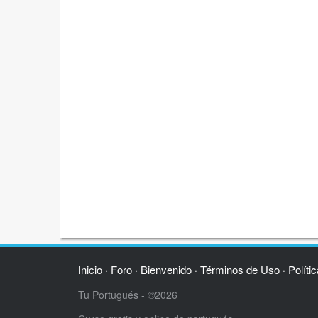
Inicio
Foro
Bienvenido
Términos de Uso
Políti
·
·
·
·
Tu Portugués - ©2026