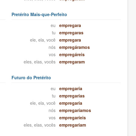
Pretérito Mais-que-Perfeito
eu
empregara
tu
empregaras
ele, ela, você
empregara
nós
empregáramos
vos
empregáreis
eles, elas, vocês
empregaram
Futuro do Pretérito
eu
empregaria
tu
empregarias
ele, ela, você
empregaria
nós
empregaríamos
vos
empregaríeis
eles, elas, vocês
empregariam