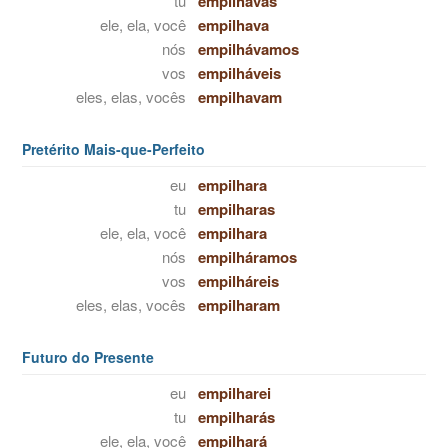
tu
empilhavas
ele, ela, você
empilhava
nós
empilhávamos
vos
empilháveis
eles, elas, vocês
empilhavam
Pretérito Mais-que-Perfeito
eu
empilhara
tu
empilharas
ele, ela, você
empilhara
nós
empilháramos
vos
empilháreis
eles, elas, vocês
empilharam
Futuro do Presente
eu
empilharei
tu
empilharás
ele, ela, você
empilhará