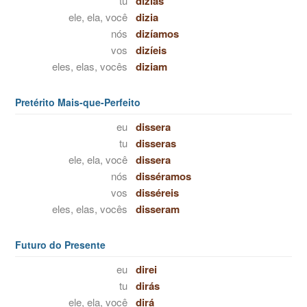
tu
dizias
ele, ela, você
dizia
nós
dizíamos
vos
dizíeis
eles, elas, vocês
diziam
Pretérito Mais-que-Perfeito
eu
dissera
tu
disseras
ele, ela, você
dissera
nós
disséramos
vos
disséreis
eles, elas, vocês
disseram
Futuro do Presente
eu
direi
tu
dirás
ele, ela, você
dirá