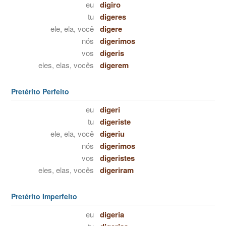
eu
digiro
tu
digeres
ele, ela, você
digere
nós
digerimos
vos
digeris
eles, elas, vocês
digerem
Pretérito Perfeito
eu
digeri
tu
digeriste
ele, ela, você
digeriu
nós
digerimos
vos
digeristes
eles, elas, vocês
digeriram
Pretérito Imperfeito
eu
digeria