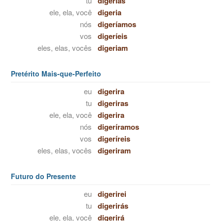
tu
digerias
ele, ela, você
digeria
nós
digeríamos
vos
digeríeis
eles, elas, vocês
digeriam
Pretérito Mais-que-Perfeito
eu
digerira
tu
digeriras
ele, ela, você
digerira
nós
digeríramos
vos
digeríreis
eles, elas, vocês
digeriram
Futuro do Presente
eu
digerirei
tu
digerirás
ele, ela, você
digerirá