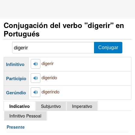
Conjugación del verbo "digerir" en
Portugués
digerir
Infinitivo
digerido
Participio
digerindo
Gerúndio
Indicativo
Subjuntivo
Imperativo
Infinitivo Pessoal
Presente