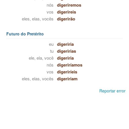
nós
digeriremos
vos
digerireis
eles, elas, vocês
digerirão
Futuro do Pretérito
eu
digeriria
tu
digeririas
ele, ela, você
digeriria
nós
digeriríamos
vos
digeriríeis
eles, elas, vocês
digeririam
Reportar error