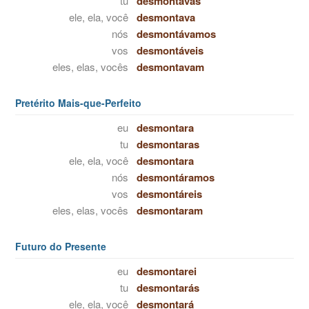
tu
desmontavas
ele, ela, você
desmontava
nós
desmontávamos
vos
desmontáveis
eles, elas, vocês
desmontavam
Pretérito Mais-que-Perfeito
eu
desmontara
tu
desmontaras
ele, ela, você
desmontara
nós
desmontáramos
vos
desmontáreis
eles, elas, vocês
desmontaram
Futuro do Presente
eu
desmontarei
tu
desmontarás
ele, ela, você
desmontará